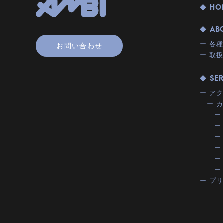
◆ HO
◆ AB
ー 各
お問い合わせ
ー 取
◆ SE
ー ア
ー 
ー
ー
ー
ー
ー
ー
ー プ