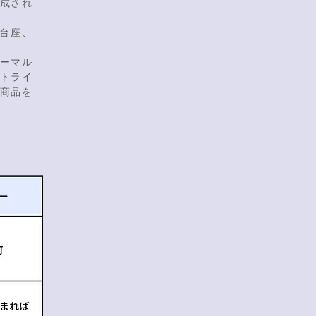
成され
台座、
ノーマル
トライ
ズ商品を