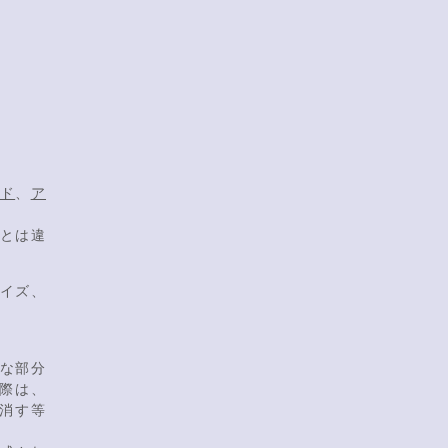
ド
、
ア
とは違
イズ、
な部分
際は、
消す等