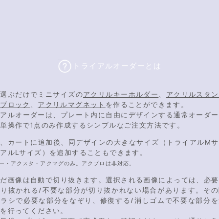
トライアルオーダーとは
を選ぶだけでミニサイズの
アクリルキーホルダー
、
アクリルスタン
ルブロック
、
アクリルマグネット
を作ることができます。
イアルオーダーは、プレート内に自由にデザインする通常オーダー
単操作で1点のみ作成するシンプルなご注文方法です。
し、カートに追加後、同デザインの大きなサイズ（トライアルMサ
アルLサイズ）を追加することもできます。
ー・アクスタ・アクマグのみ。アクブロは非対応。
んだ画像は自動で切り抜きます。選択される画像によっては、必要
切り抜かれる/不要な部分が切り抜かれない場合があります。その
ブラシで必要な部分をなぞり、修復する/消しゴムで不要な部分を
正を行ってください。