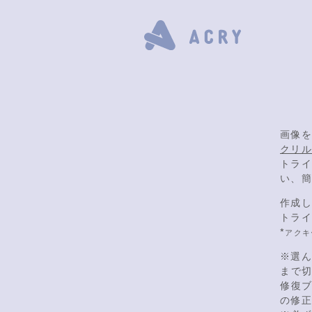
画像
クリ
トラ
い、簡
作成
トライ
*
アクキ
※選
まで
修復
の修