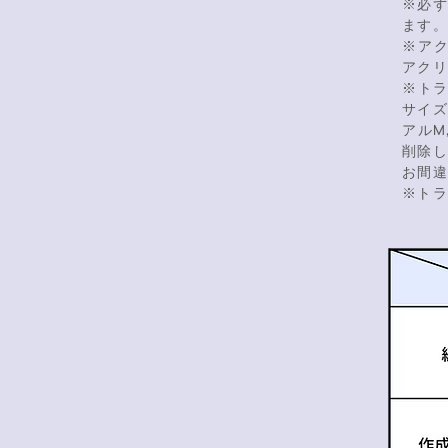
※必
ます
※ア
アク
※トラ
サイ
アルM
削除
お間
※ト